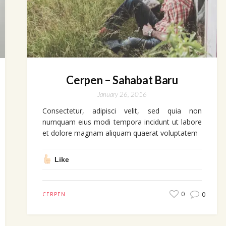
Cerpen – Sahabat Baru
January 26, 2016
Consectetur, adipisci velit, sed quia non
numquam eius modi tempora incidunt ut labore
et dolore magnam aliquam quaerat voluptatem
Like
0
0
CERPEN