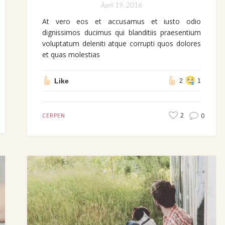
April 19, 2016
At vero eos et accusamus et iusto odio
dignissimos ducimus qui blanditiis praesentium
voluptatum deleniti atque corrupti quos dolores
et quas molestias
Like
2
1
2
0
CERPEN